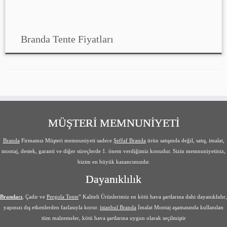
Branda Tente Fiyatları
MÜŞTERİ MEMNUNİYETİ
Branda
Firmamız Müşteri memnuniyeti sadece
Şeffaf Branda
ürün satışında değil, satış, imalat,
montaj, destek, garanti ve diğer süreçlerde 1. önem verdiğimiz konudur. Sizin memnuniyetiniz,
bizim en büyük kazancımızdır.
Dayanıklılık
Brandacı
, Çadır ve
Pergola Tente
” Kaliteli Ürünlerimiz en kötü hava şartlarına dahi dayanıklıdır,
yapınızı dış etkenlerden fazlasıyla korur.
istanbul Branda
İmalat Montaj aşamasında kullanılan
tüm malzemeler, kötü hava şartlarına uygun olarak seçilmiştir