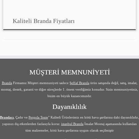
Kaliteli Branda Fiyatları
MÜŞTERİ MEMNUNİYETİ
Branda
Firmamız Müşteri memnuniyeti sadece
Şeffaf Branda
ürün satışında değil, satış, imalat,
montaj, destek, garanti ve diğer süreçlerde 1. önem verdiğimiz konudur. Sizin memnuniyetiniz,
bizim en büyük kazancımızdır.
Dayanıklılık
Brandacı
, Çadır ve
Pergola Tente
” Kaliteli Ürünlerimiz en kötü hava şartlarına dahi dayanıklıdır,
yapınızı dış etkenlerden fazlasıyla korur.
istanbul Branda
İmalat Montaj aşamasında kullanılan
tüm malzemeler, kötü hava şartlarına uygun olarak seçilmiştir