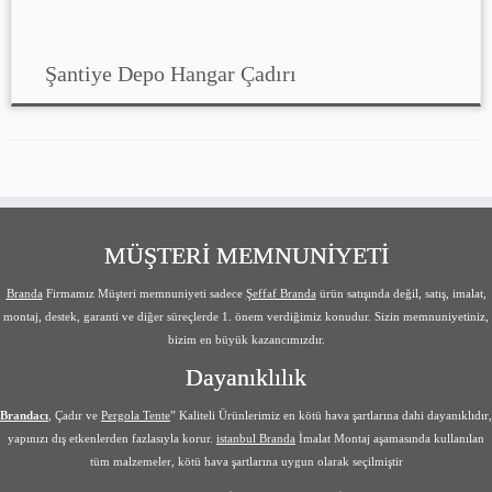
Şantiye Depo Hangar Çadırı
MÜŞTERİ MEMNUNİYETİ
Branda
Firmamız Müşteri memnuniyeti sadece
Şeffaf Branda
ürün satışında değil, satış, imalat,
montaj, destek, garanti ve diğer süreçlerde 1. önem verdiğimiz konudur. Sizin memnuniyetiniz,
bizim en büyük kazancımızdır.
Dayanıklılık
Brandacı
, Çadır ve
Pergola Tente
” Kaliteli Ürünlerimiz en kötü hava şartlarına dahi dayanıklıdır,
yapınızı dış etkenlerden fazlasıyla korur.
istanbul Branda
İmalat Montaj aşamasında kullanılan
tüm malzemeler, kötü hava şartlarına uygun olarak seçilmiştir