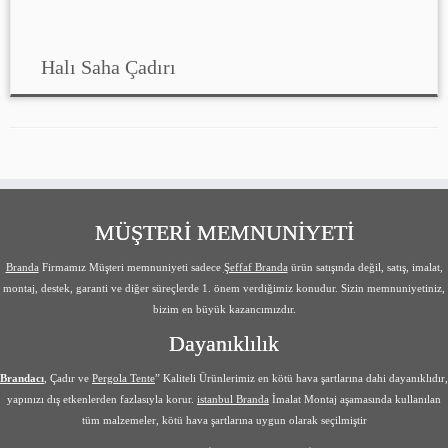
Halı Saha Çadırı
MÜŞTERİ MEMNUNİYETİ
Branda
Firmamız Müşteri memnuniyeti sadece
Şeffaf Branda
ürün satışında değil, satış, imalat,
montaj, destek, garanti ve diğer süreçlerde 1. önem verdiğimiz konudur. Sizin memnuniyetiniz,
bizim en büyük kazancımızdır.
Dayanıklılık
Brandacı
, Çadır ve
Pergola Tente
” Kaliteli Ürünlerimiz en kötü hava şartlarına dahi dayanıklıdır,
yapınızı dış etkenlerden fazlasıyla korur.
istanbul Branda
İmalat Montaj aşamasında kullanılan
tüm malzemeler, kötü hava şartlarına uygun olarak seçilmiştir