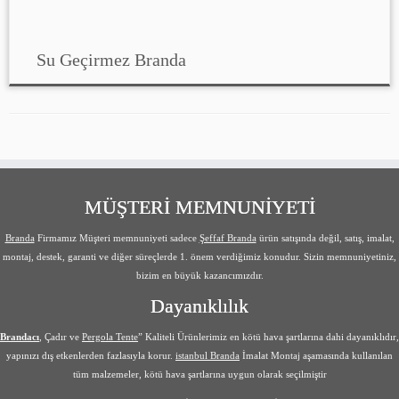
Su Geçirmez Branda
MÜŞTERİ MEMNUNİYETİ
Branda
Firmamız Müşteri memnuniyeti sadece
Şeffaf Branda
ürün satışında değil, satış, imalat,
montaj, destek, garanti ve diğer süreçlerde 1. önem verdiğimiz konudur. Sizin memnuniyetiniz,
bizim en büyük kazancımızdır.
Dayanıklılık
Brandacı
, Çadır ve
Pergola Tente
” Kaliteli Ürünlerimiz en kötü hava şartlarına dahi dayanıklıdır,
yapınızı dış etkenlerden fazlasıyla korur.
istanbul Branda
İmalat Montaj aşamasında kullanılan
tüm malzemeler, kötü hava şartlarına uygun olarak seçilmiştir