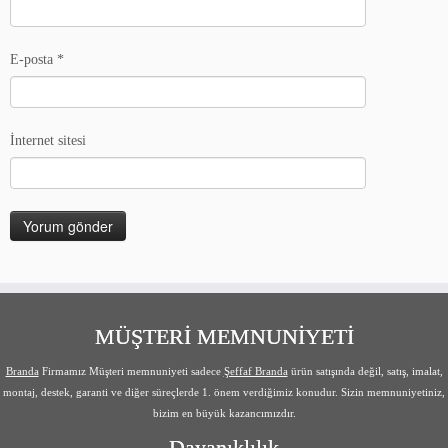
E-posta
*
İnternet sitesi
MÜŞTERİ MEMNUNİYETİ
Branda
Firmamız Müşteri memnuniyeti sadece
Şeffaf Branda
ürün satışında değil, satış, imalat,
montaj, destek, garanti ve diğer süreçlerde 1. önem verdiğimiz konudur. Sizin memnuniyetiniz,
bizim en büyük kazancımızdır.
Dayanıklılık