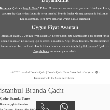
Brandacı
, Çadır ve
Pergola Tente
” Kaliteli Ürünlerimiz en kötü hava şartlarına dahi dayanıklıdır,
yapınızı dış etkenlerden fazlasıyla korur.
istanbul Branda
İmalat Montaj aşamasında kullanılan
tüm malzemeler, kötü hava şartlarına uygun olarak seçilmiştir
Uygun Fiyat Avantajı
Branda iSTANBUL
, uygun fiyat avantajları ile projelerini size sunmaktadır. Satış sonrası farklı
ödeme imkanları ile size satış için de destek olmaktadır. Keşif, Ürün Tasarımı, Montaj süresince
konusunda profesyonel kadroları ile teknik destek anlamında
istanbul şeffaf branda
& Çadır ve
Pergola Tente
her zaman yanınızdadır.
·
© 2026
istanbul Branda Çadır | Branda Çadır Tente Sistemleri
·
Geliştirici
·
Designed with the
Customizr theme
·
istanbul Branda Çadır
Çadır Branda Tente
Branda çeşitleri imalatı
Su Geçirmez, Yanmaz, Alev Yürütmez