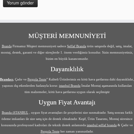
MÜŞTERİ MEMNUNİYETİ
Branda
Firmamız Müşteri memnuniyeti sadece
Şeffaf Branda
ürün satışında değil, satış, imalat,
montaj, destek, garanti ve diğer süreçlerde 1. önem verdiğimiz konudur. Sizin memnuniyetiniz,
bizim en büyük kazancımızdır.
Dayanıklılık
Brandacı
, Çadır ve
Pergola Tente
” Kaliteli Ürünlerimiz en kötü hava şartlarına dahi dayanıklıdır,
yapınızı dış etkenlerden fazlasıyla korur.
istanbul Branda
İmalat Montaj aşamasında kullanılan
tüm malzemeler, kötü hava şartlarına uygun olarak seçilmiştir
Uygun Fiyat Avantajı
Branda iSTANBUL
, uygun fiyat avantajları ile projelerini size sunmaktadır. Satış sonrası farklı
ödeme imkanları ile size satış için de destek olmaktadır. Keşif, Ürün Tasarımı, Montaj süresince
konusunda profesyonel kadroları ile teknik destek anlamında
istanbul şeffaf branda
& Çadır ve
Pergola Tente
her zaman yanınızdadır.