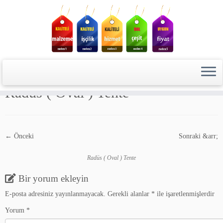
Skip
to
Başlangıç
»
Tente Fiyatları
»
Radüs ( Oval ) Tente
content
Radüs ( Oval ) Tente
← Önceki
Sonraki &arr;
Radüs ( Oval ) Tente
Bir yorum ekleyin
E-posta adresiniz yayınlanmayacak.
Gerekli alanlar
*
ile işaretlenmişlerdir
Yorum
*