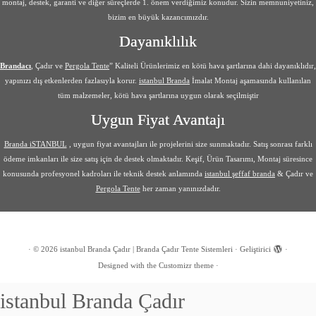
montaj, destek, garanti ve diğer süreçlerde 1. önem verdiğimiz konudur. Sizin memnuniyetiniz,
bizim en büyük kazancımızdır.
Dayanıklılık
Brandacı
, Çadır ve
Pergola Tente
” Kaliteli Ürünlerimiz en kötü hava şartlarına dahi dayanıklıdır,
yapınızı dış etkenlerden fazlasıyla korur.
istanbul Branda
İmalat Montaj aşamasında kullanılan
tüm malzemeler, kötü hava şartlarına uygun olarak seçilmiştir
Uygun Fiyat Avantajı
Branda iSTANBUL
, uygun fiyat avantajları ile projelerini size sunmaktadır. Satış sonrası farklı
ödeme imkanları ile size satış için de destek olmaktadır. Keşif, Ürün Tasarımı, Montaj süresince
konusunda profesyonel kadroları ile teknik destek anlamında
istanbul şeffaf branda
& Çadır ve
Pergola Tente
her zaman yanınızdadır.
·
© 2026
istanbul Branda Çadır | Branda Çadır Tente Sistemleri
·
Geliştirici
·
Designed with the
Customizr theme
·
istanbul Branda Çadır