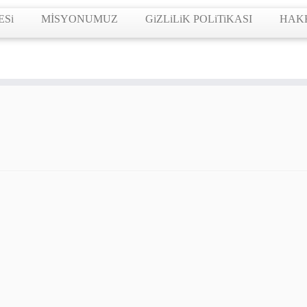
ESi
MİSYONUMUZ
GiZLiLiK POLiTiKASI
HAK