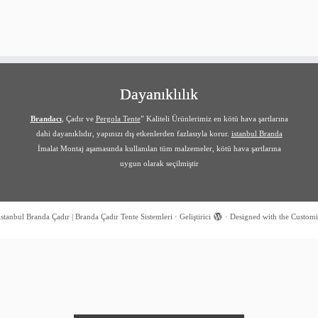
Dayanıklılık
Brandacı
, Çadır ve
Pergola Tente
” Kaliteli Ürünlerimiz en kötü hava şartlarına
dahi dayanıklıdır, yapınızı dış etkenlerden fazlasıyla korur.
istanbul Branda
İmalat Montaj aşamasında kullanılan tüm malzemeler, kötü hava şartlarına
uygun olarak seçilmiştir
istanbul Branda Çadır | Branda Çadır Tente Sistemleri
·
Geliştirici
·
Designed with the
Customi