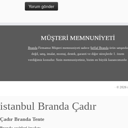
MÜŞTERİ MEMNUNİYETİ
Branda
Firmamız Müşteri memnuniyeti sadece
Şeffaf Branda
ürün satışında
değil, satış, imalat, montaj, destek, garanti ve diğer süreçlerde 1. önem
verdiğimiz konudur. Sizin memnuniyetiniz, bizim en büyük kazancımızdır.
·
© 2026
istanbul Branda Çadır
Çadır Branda Tente