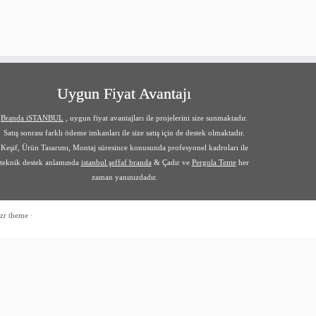
Uygun Fiyat Avantajı
Branda iSTANBUL
, uygun fiyat avantajları ile projelerini size sunmaktadır.
Satış sonrası farklı ödeme imkanları ile size satış için de destek olmaktadır.
Keşif, Ürün Tasarımı, Montaj süresince konusunda profesyonel kadroları ile
teknik destek anlamında
istanbul şeffaf branda
& Çadır ve
Pergola Tente
her
zaman yanınızdadır.
zr theme
·