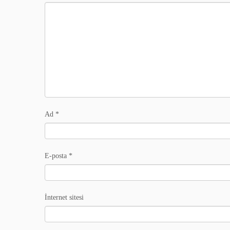
Ad
*
E-posta
*
İnternet sitesi