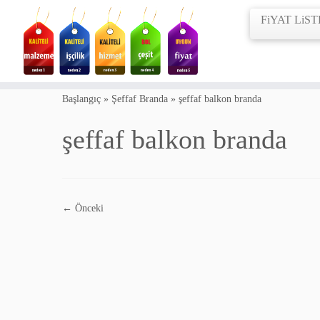
FiYAT LiST
Skip
to
Başlangıç
»
Şeffaf Branda
»
şeffaf balkon branda
content
şeffaf balkon branda
← Önceki