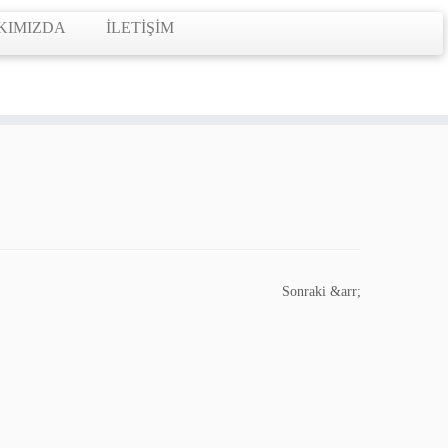
KIMIZDA
İLETİŞİM
Sonraki &arr;