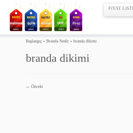
FiYAT LiST
Skip
to
Başlangıç
»
Branda Nedir
»
branda dikimi
content
branda dikimi
← Önceki