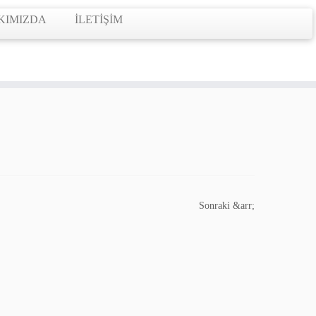
KIMIZDA
İLETİŞİM
Sonraki &arr;