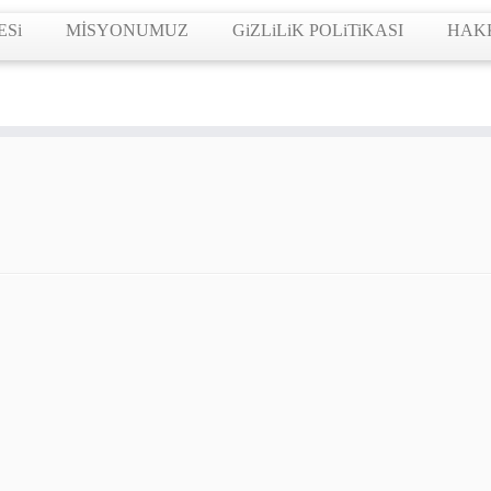
ESi
MİSYONUMUZ
GiZLiLiK POLiTiKASI
HAK