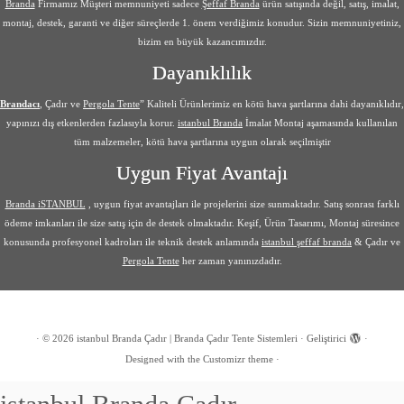
Branda
Firmamız Müşteri memnuniyeti sadece
Şeffaf Branda
ürün satışında değil, satış, imalat,
montaj, destek, garanti ve diğer süreçlerde 1. önem verdiğimiz konudur. Sizin memnuniyetiniz,
bizim en büyük kazancımızdır.
Dayanıklılık
Brandacı
, Çadır ve
Pergola Tente
” Kaliteli Ürünlerimiz en kötü hava şartlarına dahi dayanıklıdır,
yapınızı dış etkenlerden fazlasıyla korur.
istanbul Branda
İmalat Montaj aşamasında kullanılan
tüm malzemeler, kötü hava şartlarına uygun olarak seçilmiştir
Uygun Fiyat Avantajı
Branda iSTANBUL
, uygun fiyat avantajları ile projelerini size sunmaktadır. Satış sonrası farklı
ödeme imkanları ile size satış için de destek olmaktadır. Keşif, Ürün Tasarımı, Montaj süresince
konusunda profesyonel kadroları ile teknik destek anlamında
istanbul şeffaf branda
& Çadır ve
Pergola Tente
her zaman yanınızdadır.
·
© 2026
istanbul Branda Çadır | Branda Çadır Tente Sistemleri
·
Geliştirici
·
Designed with the
Customizr theme
·